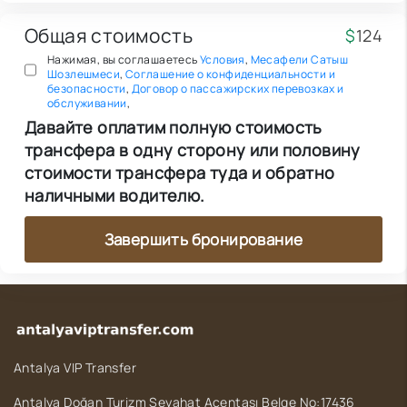
Общая стоимость
$
124
Нажимая, вы соглашаетесь
Условия
,
Месафели Сатыш
Шозлешмеси
,
Соглашение о конфиденциальности и
безопасности
,
Договор о пассажирских перевозках и
обслуживании
,
Давайте оплатим полную стоимость
трансфера в одну сторону или половину
стоимости трансфера туда и обратно
наличными водителю.
Завершить бронирование
Antalya VIP Transfer
Antalya Doğan Turizm Seyahat Acentası Belge No:17436