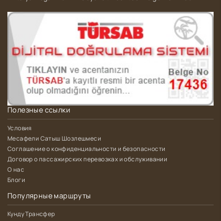
Полезные ссылки
Условия
Месафели Сатыш Шозлешмеси
Соглашение о конфиденциальности и безопасности
Договор о пассажирских перевозках и обслуживании
О нас
Блоги
Популярные маршруты
Кунду Трансфер