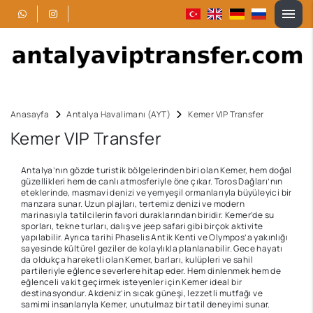
Anasayfa
Antalya Havalimanı (AYT)
Kemer VIP Transfer
Kemer VIP Transfer
Antalya’nın gözde turistik bölgelerinden biri olan Kemer, hem doğal
güzellikleri hem de canlı atmosferiyle öne çıkar. Toros Dağları’nın
eteklerinde, masmavi denizi ve yemyeşil ormanlarıyla büyüleyici bir
manzara sunar. Uzun plajları, tertemiz denizi ve modern
marinasıyla tatilcilerin favori duraklarından biridir. Kemer’de su
sporları, tekne turları, dalış ve jeep safari gibi birçok aktivite
yapılabilir. Ayrıca tarihi Phaselis Antik Kenti ve Olympos’a yakınlığı
sayesinde kültürel geziler de kolaylıkla planlanabilir. Gece hayatı
da oldukça hareketli olan Kemer, barları, kulüpleri ve sahil
partileriyle eğlence severlere hitap eder. Hem dinlenmek hem de
eğlenceli vakit geçirmek isteyenler için Kemer ideal bir
destinasyondur. Akdeniz’in sıcak güneşi, lezzetli mutfağı ve
samimi insanlarıyla Kemer, unutulmaz bir tatil deneyimi sunar.