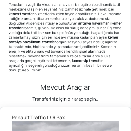
Toroslar’ın yeşili ile Akdeniz’in mavisini birleştiren bu dinamik tatil
merkezine ulaşırken seyahatinizi zahmetsiz hale getirmek için
kemer transfer
hizmetlerimizden faydalanabilirsiniz. Havalimanına
indiğiniz andan itibaren konforlu bir yolculuk vadeden ve sizi
doğrudan Akdeniz esintisiyle buluşturan
antalya havalimanı kemer
transfer
rotamız, güvenli ve akıcı bir sürüş deneyimi sunar. Eğlence
ve doğa dolu tatiliniz son bulup dönüş yolculuğu başladığında ise
zamanlamayı sizin için en ince ayrıntısına kadar planlayan
kemer
antalya havalimanı transfer
organizasyonu sayesinde uçağınıza
tam vaktinde, hiçbir acele yaşamadan yetişebilirsiniz. Kemer'in
enerjik ve elit ruhunu yol boyunca kendi kişisel alanınızda
hissetmek, seyahatinizi tamamen size özel tasarlanmış lüks
araçlarla gerçekleştirmek isterseniz,
kemer vip transfer
ayrıcalığını seçerek yolculuğunuzun her anını keyifli bir seyre
dönüştürebilirsiniz.
Mevcut Araçlar
Transferiniz için bir araç seçin..
Renault Traffic 1 / 6 Pax